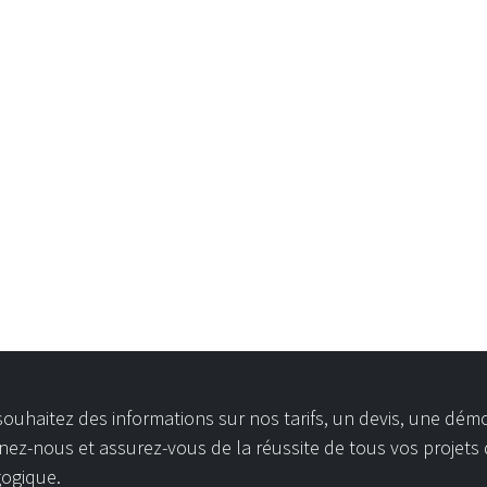
ouhaitez des informations sur nos tarifs, un devis, une dém
nez-nous et assurez-vous de la réussite de tous vos projets
ogique.