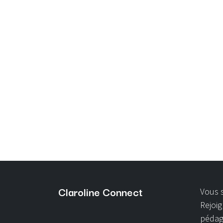
Claroline Connect
Vous s
Rejoig
pédag