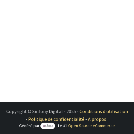
Copyright © Sinfony Digital - 2025 -
Conditions d'utilisation
-
Politique de confidentialité
-
A propos
Généré par
- Le #1
Open Source eCommerce